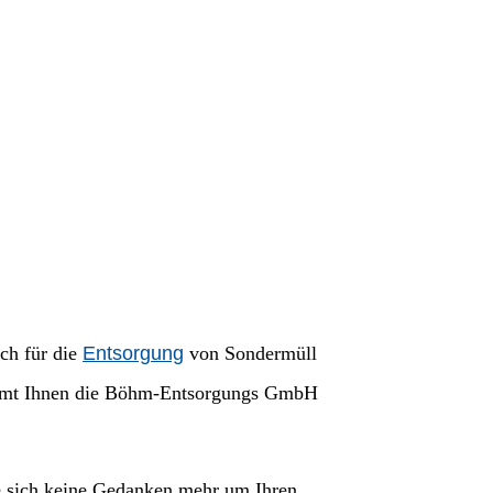
uch für die
Entsorgung
von Sondermüll
nimmt Ihnen die Böhm-Entsorgungs GmbH
ie sich keine Gedanken mehr um Ihren