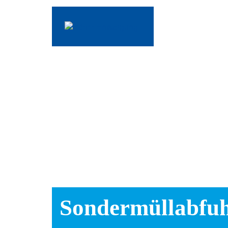
Sonder­müll­abfu